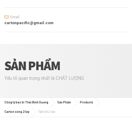
Email
cartonpacific@gmail.com
SẢN PHẨM
Yếu tố quan trọng nhất là CHẤT LƯỢNG
Công ty bao bì Thái Bình Dương
Sản Phẩm
Products
Carton sóng 2 lớp
Tấm lót 2 lớp