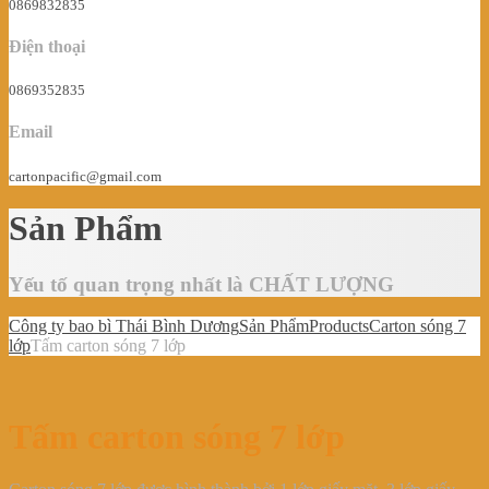
0869832835
Điện thoại
0869352835
Email
cartonpacific@gmail.com
Sản Phẩm
Yếu tố quan trọng nhất là CHẤT LƯỢNG
Công ty bao bì Thái Bình Dương
Sản Phẩm
Products
Carton sóng 7
lớp
Tấm carton sóng 7 lớp
Tấm carton sóng 7 lớp