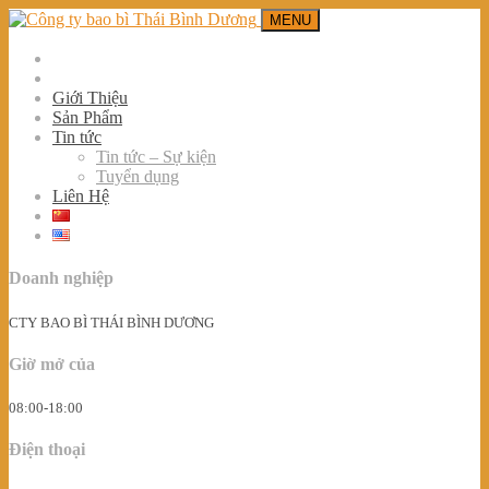
MENU
Giới Thiệu
Sản Phẩm
Tin tức
Tin tức – Sự kiện
Tuyển dụng
Liên Hệ
Doanh nghiệp
CTY BAO BÌ THÁI BÌNH DƯƠNG
Giờ mở của
08:00-18:00
Điện thoại