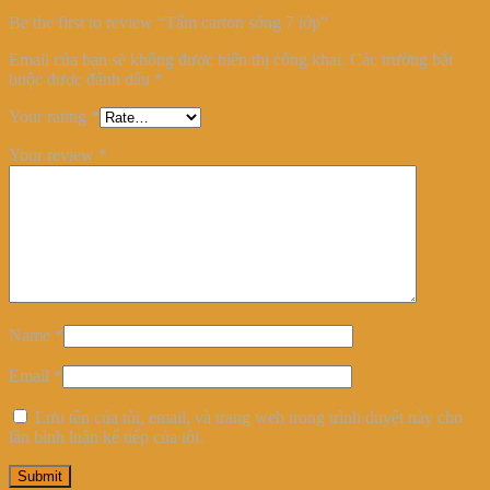
Be the first to review “Tấm carton sóng 7 lớp”
Email của bạn sẽ không được hiển thị công khai.
Các trường bắt
buộc được đánh dấu
*
Your rating
*
Your review
*
Name
*
Email
*
Lưu tên của tôi, email, và trang web trong trình duyệt này cho
lần bình luận kế tiếp của tôi.