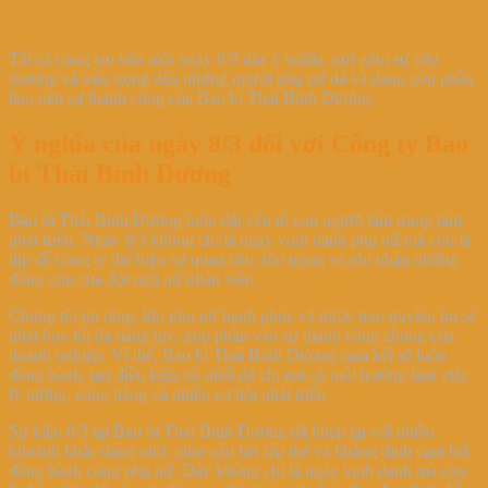
Tất cả cùng tạo nên một ngày 8/3 đầy ý nghĩa, gửi gắm sự yêu
thương và trân trọng đến những người phụ nữ đã và đang góp phần
làm nên sự thành công của Bao bì Thái Bình Dương.
Ý nghĩa của ngày 8/3 đối với Công ty Bao
bì Thái Bình Dương
Bao bì Thái Bình Dương luôn đặt yếu tố con người làm trung tâm
phát triển. Ngày 8/3 không chỉ là ngày vinh danh phụ nữ mà còn là
dịp để công ty thể hiện sự quan tâm, tôn trọng và ghi nhận những
đóng góp của đội ngũ nữ nhân viên.
Chúng tôi tin rằng, khi phụ nữ hạnh phúc và được trao quyền, họ sẽ
phát huy tối đa năng lực, góp phần vào sự thành công chung của
doanh nghiệp. Vì thế, Bao bì Thái Bình Dương cam kết sẽ luôn
đồng hành, tạo điều kiện tốt nhất để chị em có môi trường làm việc
lý tưởng, công bằng và nhiều cơ hội phát triển.
Sự kiện 8/3 tại Bao bì Thái Bình Dương đã khép lại với nhiều
khoảnh khắc đáng nhớ, giúp gắn kết tập thể và khẳng định cam kết
đồng hành cùng phụ nữ. Đây không chỉ là ngày vinh danh mà còn