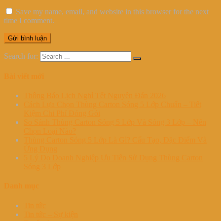
Save my name, email, and website in this browser for the next
time I comment.
Search for:
Bài viết mới
Thông Báo Lịch Nghỉ Tết Nguyên Đán 2026
Cách Lựa Chọn Thùng Carton Sóng 5 Lớp Chuẩn – Tiết
Kiệm Chi Phí Đóng Gói
So Sánh Thùng Carton Sóng 5 Lớp Và Sóng 3 Lớp – Nên
Chọn Loại Nào?
Thùng Carton Sóng 5 Lớp Là Gì? Cấu Tạo, Đặc Điểm Và
Ứng Dụng
5 Lý Do Doanh Nghiệp Ưu Tiên Sử Dụng Thùng Carton
Sóng 3 Lớp
Danh mục
Tin tức
Tin tức – Sự kiện