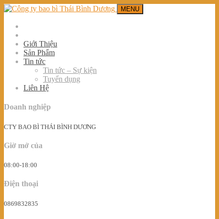
MENU
Giới Thiệu
Sản Phẩm
Tin tức
Tin tức – Sự kiện
Tuyển dụng
Liên Hệ
Doanh nghiệp
CTY BAO BÌ THÁI BÌNH DƯƠNG
Giờ mở của
08:00-18:00
Điện thoại
0869832835