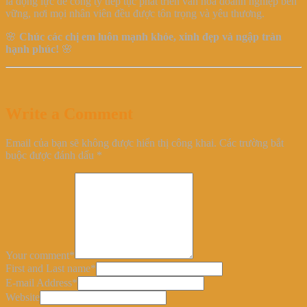
là động lực để công ty tiếp tục phát triển văn hóa doanh nghiệp bền
vững, nơi mọi nhân viên đều được tôn trọng và yêu thương.
🌸
Chúc các chị em luôn mạnh khỏe, xinh đẹp và ngập tràn
hạnh phúc!
🌸
Write a Comment
Email của bạn sẽ không được hiển thị công khai.
Các trường bắt
buộc được đánh dấu
*
Your comment
*
First and Last name
*
E-mail Address
*
Website