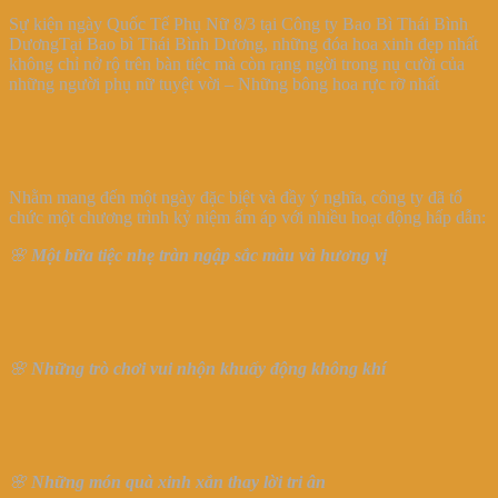
Sự kiện ngày Quốc Tế Phụ Nữ 8/3 tại Công ty Bao Bì Thái Bình
DươngTại Bao bì Thái Bình Dương, những đóa hoa xinh đẹp nhất
không chỉ nở rộ trên bàn tiệc mà còn rạng ngời trong nụ cười của
những người phụ nữ tuyệt vời – Những bông hoa rực rỡ nhất
Nhằm mang đến một ngày đặc biệt và đầy ý nghĩa, công ty đã tổ
chức một chương trình kỷ niệm ấm áp với nhiều hoạt động hấp dẫn:
🌸
Một bữa tiệc nhẹ tràn ngập sắc màu và hương vị
🌸
Những trò chơi vui nhộn khuấy động không khí
🌸
Những món quà xinh xắn thay lời tri ân