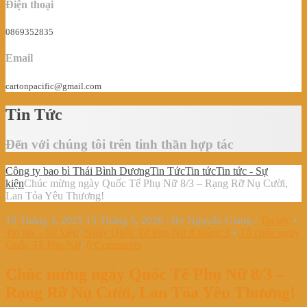
Điện thoại
0869352835
Email
cartonpacific@gmail.com
Tin Tức
Đến với chúng tôi trên tinh thần hợp tác
Công ty bao bì Thái Bình Dương
Tin Tức
Tin tức
Tin tức - Sự
kiện
Chúc mừng ngày Quốc Tế Phụ Nữ 8/3 – Rạng Rỡ Nụ Cười,
Lan Tỏa Yêu Thương!
19 Tháng 3, 2025
15 Tháng 5, 2026
/
By
Nguyễn Giang
/
Tin tức
•
Tin tức - Sự kiện
/
Ngày Quốc Tế Phụ Nữ 8 tháng 3
•
Tổ chức ngày
Quốc Tế Phụ Nữ
/
0 Comments
Chúc mừng ngày Quốc Tế Phụ Nữ 8/3 –
Rạng Rỡ Nụ Cười, Lan Tỏa Yêu Thương!