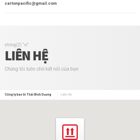
cartonpacific@gmail.com
string(2) "vi"
LIÊN HỆ
Chúng tôi luôn chờ kết nối của bạn
Công ty bao bì Thái Bình Dương
Liên Hệ