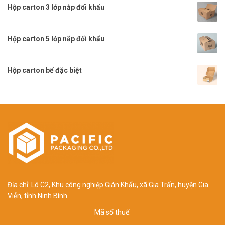
Hộp carton 3 lớp nắp đối khẩu
Hộp carton 5 lớp nắp đối khẩu
Hộp carton bế đặc biệt
Địa chỉ: Lô C2, Khu công nghiệp Gián Khẩu, xã Gia Trấn, huyện Gia
Viễn, tỉnh Ninh Bình.
Mã số thuế: