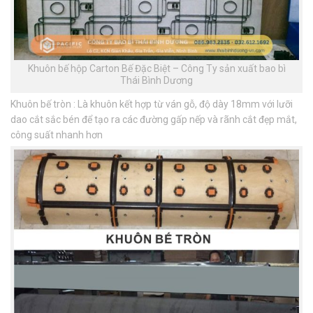
Khuôn bế hộp Carton Bế Đặc Biệt – Công Ty sản xuất bao bì
Thái Bình Dương
Khuôn bế tròn : Là khuôn kết hợp từ ván gỗ, độ dày 18mm với lưỡi
dao cắt sắc bén để tạo ra các đường gấp nếp và rãnh cắt đẹp mắt,
công suất nhanh hơn