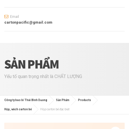
Email
cartonpacific@gmail.com
SẢN PHẨM
Yếu tố quan trọng nhất là CHẤT LƯỢNG
Công ty bao bì Thái Bình Dương
Sản Phẩm
Products
Hộp, vách carton bế
Hộp carton bế đặc biệt