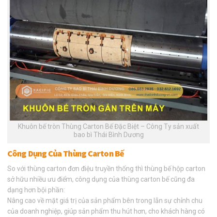
Khuôn bế tròn Thùng Carton Bế Đặc Biệt – Công Ty sản xuất
bao bì Thái Bình Dương
Công Dụng Của Thùng Carton Bế
So với thùng carton đơn điệu truyền thống thì thùng bế hộp carton
sở hữu nhiều ưu điểm, công dụng của thùng carton bế cũng đa
dạng hơn bội phần:
Nâng cao về mặt giá trị của sản phẩm bên trong lẫn sự chỉnh chu
của doanh nghiệp, giúp sản phẩm thu hút hơn, cho khách hàng có