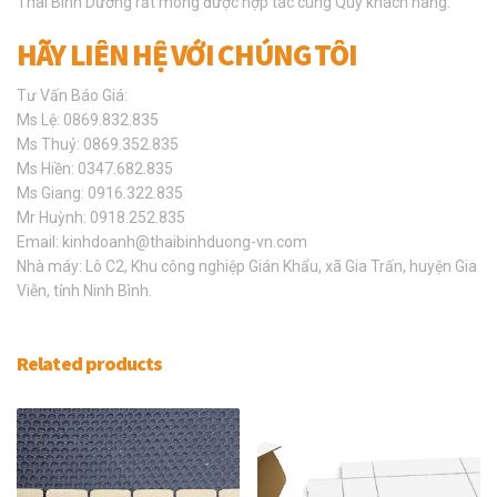
Thái Bình Dương rất mong được hợp tác cùng Quý khách hàng.
HÃY LIÊN HỆ VỚI CHÚNG TÔI
Tư Vấn Báo Giá:
Ms Lệ: 0869.832.835
Ms Thuỷ: 0869.352.835
Ms Hiền: 0347.682.835
Ms Giang: 0916.322.835
Mr Huỳnh: 0918.252.835
Email: kinhdoanh@thaibinhduong-vn.com
Nhà máy: Lô C2, Khu công nghiệp Gián Khẩu, xã Gia Trấn, huyện Gia
Viễn, tỉnh Ninh Bình.
Related products