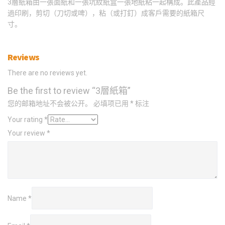
3層紙箱由一張面紙和一張坑紋紙盒一張地紙粘一起構成。此產品經
過印刷，剪切（刀切或啤），粘（或打釘）成客戶需要的紙箱尺
寸。
Reviews
There are no reviews yet.
Be the first to review “3層紙箱”
您的邮箱地址不会被公开。
必填项已用
*
标注
Your rating
*
Your review
*
Name
*