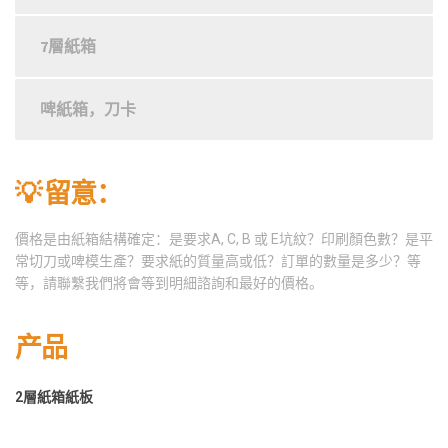
7層紙箱
啤紙箱，刀卡
💡 留意：
價格是由紙箱結構確定：是要求A, C, B 或 E坑紋？印刷顏色數？是平
常切刀或啤模生產？要求紙的質量高或低？訂單的數量是多少？等
等，請聯繫我們將會等到明細諮詢和最好的價格。
产品
2層紙箱紙板