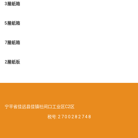
3層紙箱
5層紙箱
7層紙箱
2層紙板
宁平省佳远县佳镇社间口工业区C2区
税号:
2 7 0 0 2 8 2 7 4 8