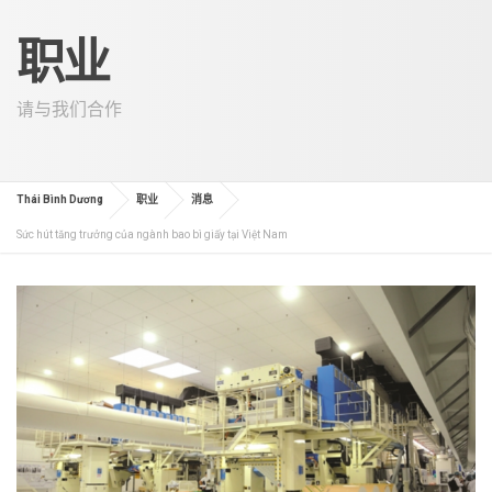
职业
请与我们合作
Thái Bình Dương
职业
消息
Sức hút tăng trưởng của ngành bao bì giấy tại Việt Nam