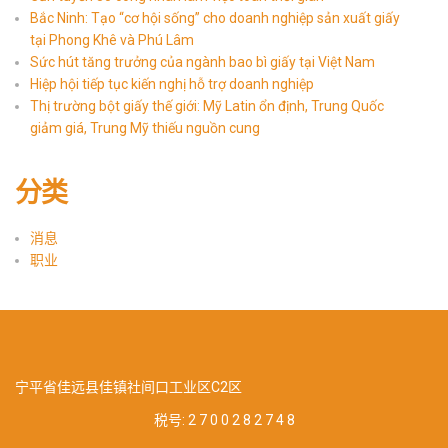
Bắc Ninh: Tạo “cơ hội sống” cho doanh nghiệp sản xuất giấy
tại Phong Khê và Phú Lâm
Sức hút tăng trưởng của ngành bao bì giấy tại Việt Nam
Hiệp hội tiếp tục kiến nghị hỗ trợ doanh nghiệp
Thị trường bột giấy thế giới: Mỹ Latin ổn định, Trung Quốc
giảm giá, Trung Mỹ thiếu nguồn cung
分类
消息
职业
宁平省佳远县佳镇社间口工业区C2区
税号:
2 7 0 0 2 8 2 7 4 8