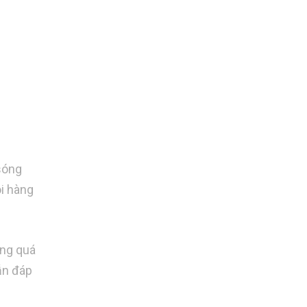
 sóng
ói hàng
ong quá
vẫn đáp