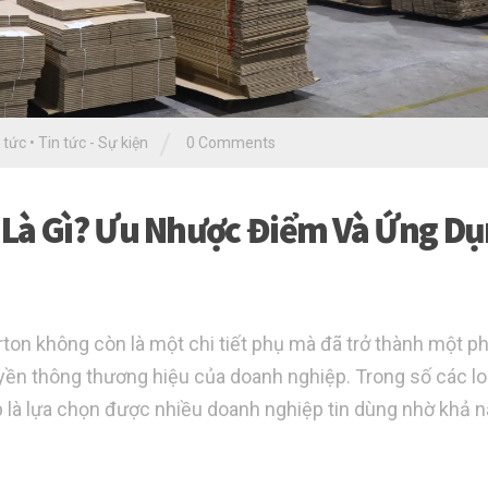
/
 tức
•
Tin tức - Sự kiện
0 Comments
 Là Gì? Ưu Nhược Điểm Và Ứng D
arton không còn là một chi tiết phụ mà đã trở thành một p
uyền thông thương hiệu của doanh nghiệp. Trong số các lo
ớp là lựa chọn được nhiều doanh nghiệp tin dùng nhờ khả 