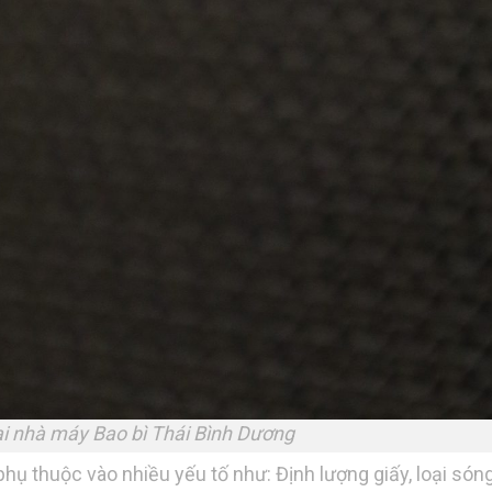
tại nhà máy Bao bì Thái Bình Dương
hụ thuộc vào nhiều yếu tố như: Định lượng giấy, loại sóng