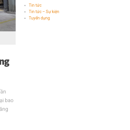
Tin tức
Tin tức – Sự kiện
Tuyển dụng
ụng
hần
ại bao
năng