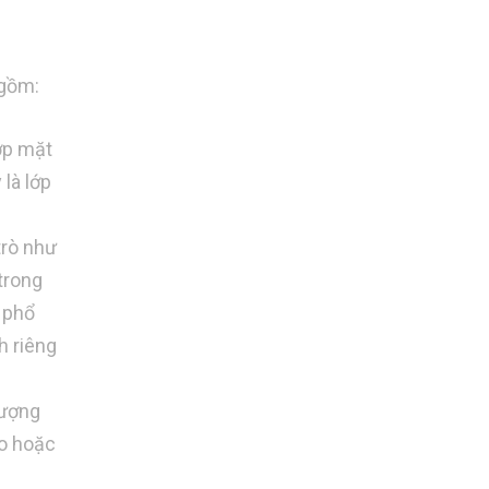
 gồm:
ớp mặt
là lớp
trò như
trong
g phổ
h riêng
lượng
eo hoặc