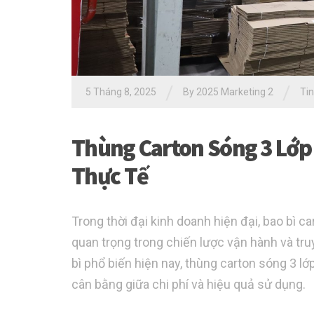
/
/
5 Tháng 8, 2025
By
2025 Marketing 2
Tin
Thùng Carton Sóng 3 Lớp
Thực Tế
Trong thời đại kinh doanh hiện đại, bao bì c
quan trọng trong chiến lược vận hành và tr
bì phổ biến hiện nay, thùng carton sóng 3 l
cân bằng giữa chi phí và hiệu quả sử dụng.