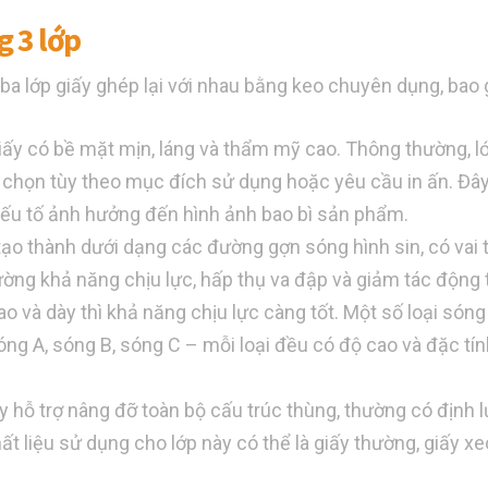
g 3 lớp
ba lớp giấy ghép lại với nhau bằng keo chuyên dụng, bao
giấy có bề mặt mịn, láng và thẩm mỹ cao. Thông thường, l
 chọn tùy theo mục đích sử dụng hoặc yêu cầu in ấn. Đây 
à yếu tố ảnh hưởng đến hình ảnh bao bì sản phẩm.
tạo thành dưới dạng các đường gợn sóng hình sin, có vai 
ờng khả năng chịu lực, hấp thụ va đập và giảm tác động 
o và dày thì khả năng chịu lực càng tốt. Một số loại són
ng A, sóng B, sóng C – mỗi loại đều có độ cao và đặc tín
ấy hỗ trợ nâng đỡ toàn bộ cấu trúc thùng, thường có định 
ất liệu sử dụng cho lớp này có thể là giấy thường, giấy x