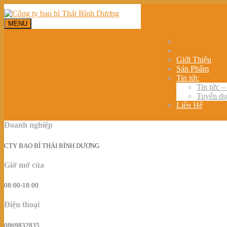
MENU
Giới Thiệu
Sản Phẩm
Tin tức
Tin tức –
Tuyển d
Liên Hệ
Doanh nghiệp
CTY BAO BÌ THÁI BÌNH DƯƠNG
Giờ mở của
08:00-18:00
Điện thoại
0869832835