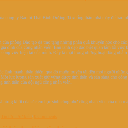
của công ty Bao bì Thái Bình Dương đã xuống thăm nhà máy để trao nhữ
 của phòng Đào tạo đã trao tặng những phần quà khuyến học cho các bạn
i gia đình của công nhân viên. Ban lãnh đạo đặc biệt quan tâm tới việc
ho công việc hiện tại của mình. Đây là một trong những hoạt động nhằm
c lành mạnh, thân thiện, qua đó muốn truyền tải đến mọi người những 
. Một lực lượng sản xuất giữ vững được tinh thần và sẵn sàng cho côn
g tinh thần của đội ngũ công nhân viên.
và hứng khởi của các em học sinh cũng như công nhân viên của nhà má
•
Tin tức - Sự kiện
/
0 Comments