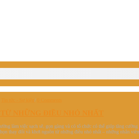
•
Tin tức - Sự kiện
/
0 Comments
N TỪ NHỮNG ĐIỀU NHỎ NHẤT
rường làm việc sạch sẽ, gọn gàng và có tổ chức có thể giúp tăng cường 
ọn thay đổi và khơi nguồn từ những điều nhỏ nhất – những nhân viên t