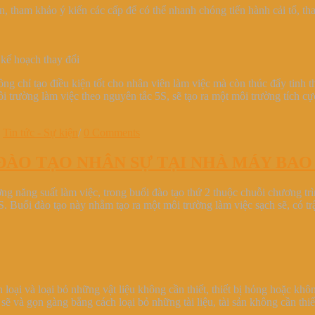
, tham khảo ý kiến các cấp để có thể nhanh chóng tiến hành cải tổ, th
kế hoạch thay đổi
ng chỉ tạo điều kiện tốt cho nhân viên làm việc mà còn thúc đẩy tinh t
môi trường làm việc theo nguyên tắc 5S, sẽ tạo ra một môi trường tích
•
Tin tức - Sự kiện
/
0 Comments
ĐÀO TẠO NHÂN SỰ TẠI NHÀ MÁY BAO
ng năng suất làm việc, trong buổi đào tạo thứ 2 thuộc chuỗi chương t
Buổi đào tạo này nhằm tạo ra một môi trường làm việc sạch sẽ, có trật
ân loại và loại bỏ những vật liệu không cần thiết, thiết bị hỏng hoặc 
ẽ và gọn gàng bằng cách loại bỏ những tài liệu, tài sản không cần thiết