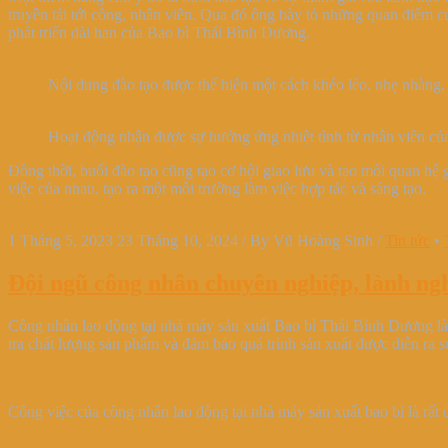
truyền tải tới công, nhân viên. Qua đó ông bày tỏ những quan điểm c
phát triển dài hạn của Bao bì Thái Bình Dương.
Nội dung đào tạo được thể hiện một cách khéo léo, nhẹ nhàng, 
Hoạt động nhận được sự hưởng ứng nhiệt tình từ nhân viên của
Đồng thời, buổi đào tạo cũng tạo cơ hội giao lưu và tạo mối quan hệ g
việc của nhau, tạo ra một môi trường làm việc hợp tác và sáng tạo.
1 Tháng 5, 2023
23 Tháng 10, 2024
/
By
Vũ Hoàng Sinh
/
Tin tức
•
Đội ngũ công nhân chuyên nghiệp, lành ng
Công nhân lao động tại nhà máy sản xuất Bao bì Thái Bình Dương là 
tra chất lượng sản phẩm và đảm bảo quá trình sản xuất được diễn ra s
Công việc của công nhân lao động tại nhà máy sản xuất bao bì là rất đ