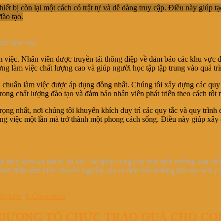
iết bị còn lại một cách có trật tự và dễ dàng truy cập. Điều này giúp 
đào tạo.
tắc làm việc
àm việc. Nhân viên được truyền tải thông điệp về đảm bảo các khu vực đà
ng làm việc chất lượng cao và giúp người học tập tập trung vào quá trì
 chuẩn làm việc được áp dụng đồng nhất. Chúng tôi xây dựng các quy 
rong chất lượng đào tạo và đảm bảo nhân viên phát triển theo cách tốt 
rọng nhất, nơi chúng tôi khuyến khích duy trì các quy tắc và quy trìn
ng việc một lần mà trở thành một phong cách sống. Điều này giúp xây
à máy đem lại nhiều lợi ích. Nó giúp cung cấp một môi trường làm việc t
tinh thần làm việc chuyên nghiệp, tạo ra một môi trường đào tạo tích c
Sự kiện
/
0 Comments
H DƯƠNG TỔ CHỨC TRAO QUÀ CHO CO