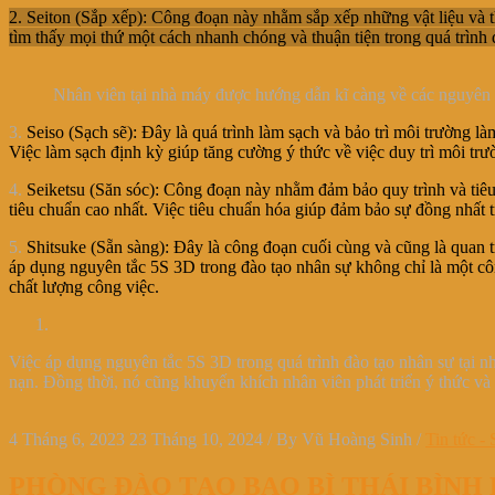
2. Seiton (Sắp xếp): Công đoạn này nhằm sắp xếp những vật liệu và th
tìm thấy mọi thứ một cách nhanh chóng và thuận tiện trong quá trình 
Nhân viên tại nhà máy được hướng dẫn kĩ càng về các nguyên 
3.
Seiso (Sạch sẽ): Đây là quá trình làm sạch và bảo trì môi trường l
Việc làm sạch định kỳ giúp tăng cường ý thức về việc duy trì môi trườ
4.
Seiketsu (Săn sóc): Công đoạn này nhằm đảm bảo quy trình và tiêu
tiêu chuẩn cao nhất. Việc tiêu chuẩn hóa giúp đảm bảo sự đồng nhất t
5.
Shitsuke (Sẵn sàng): Đây là công đoạn cuối cùng và cũng là quan t
áp dụng nguyên tắc 5S 3D trong đào tạo nhân sự không chỉ là một cô
chất lượng công việc.
Việc áp dụng nguyên tắc 5S 3D trong quá trình đào tạo nhân sự tại nh
nạn. Đồng thời, nó cũng khuyến khích nhân viên phát triển ý thức và 
4 Tháng 6, 2023
23 Tháng 10, 2024
/
By
Vũ Hoàng Sinh
/
Tin tức - 
PHÒNG ĐÀO TẠO BAO BÌ THÁI BÌN