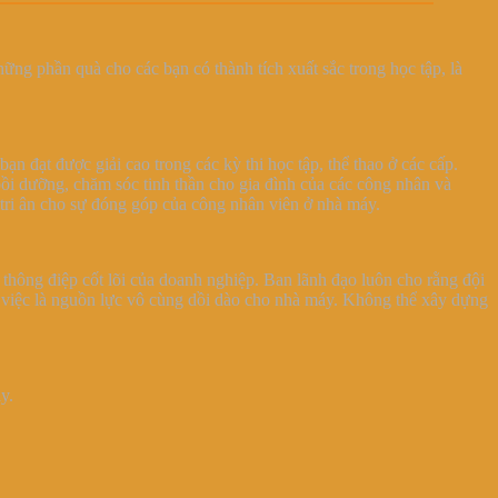
ng phần quà cho các bạn có thành tích xuất sắc trong học tập, là
 đạt được giải cao trong các kỳ thi học tập, thể thao ở các cấp.
 bồi dưỡng, chăm sóc tinh thần cho gia đình của các công nhân và
 tri ân cho sự đóng góp của công nhân viên ở nhà máy.
thông điệp cốt lõi của doanh nghiệp. Ban lãnh đạo luôn cho rằng đội
g việc là nguồn lực vô cùng dồi dào cho nhà máy. Không thể xây dựng
y.