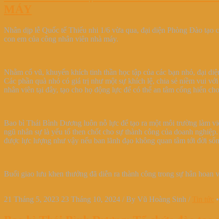
MÁY
Nhân dịp lễ Quốc tế Thiếu nhi 1/6 vừa qua, đại diện Phòng Đào tạo 
con em của công nhân viên nhà máy.
Nhằm cổ vũ, khuyến khích tinh thần học tập của các bạn nhỏ, đại diện
Các phần quà nhỏ có giá trị như một sự khích lệ, chia sẻ niềm vui vớ
nhân viên tại đây, tạo cho họ động lực để có thể an tâm cống hiến c
Bao bì Thái Bình Dương luôn nỗ lực để tạo ra một môi trường làm việ
ngũ nhân sự là yếu tố then chốt cho sự thành công của doanh nghiệp
được lực lượng như vậy nếu ban lãnh đạo không quan tâm tới đời sốn
Buổi giao lưu khen thưởng đã diễn ra thành công trong sự hân hoan 
21 Tháng 5, 2023
23 Tháng 10, 2024
/
By
Vũ Hoàng Sinh
/
Tin tức