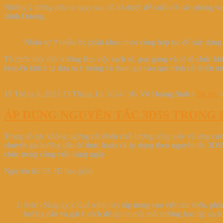
Những ý tưởng đưa ra ngay sau đó đã được đề xuất với các phòng ban
Bình Dương.
Nhân sự ở nhiều bộ phận khác nhau cùng hợp tác để xây dựng 
Tổ chức một môi trường làm việc sạch sẽ, gọn gàng và có tổ chức khô
khuyến khích tự đưa ra ý tưởng và tham gia vào quá trình cải thiện 
15 Tháng 6, 2023
23 Tháng 10, 2024
/
By
Vũ Hoàng Sinh
/
Tin tức
ÁP DỤNG NGUYÊN TẮC 3D5S TRONG 
Trong nỗ lực không ngừng cải thiện chất lượng công việc và tăng cườ
chuyên gia hướng dẫn để thực hành và áp dụng theo nguyên tắc 3D5S. 
chức trong công việc hàng ngày.
Nguyên tắc 5S 3D bao gồm:
Seiri (Sàng lọc): Quá trình này tập trung vào việc tìm hiểu, ph
hướng dẫn và gợi ý cách để tạo ra một môi trường học tập sạch s