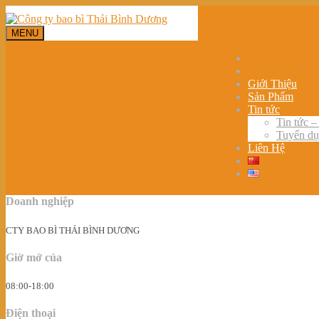
MENU
Giới Thiệu
Sản Phẩm
Tin tức
Tin tức –
Tuyển d
Liên Hệ
Doanh nghiệp
CTY BAO BÌ THÁI BÌNH DƯƠNG
Giờ mở của
08:00-18:00
Điện thoại