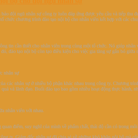
ội bộ cho đội ngũ nhân sự
 bảo đội ngũ nhân sự công ty luôn đáp ứng được yêu cầu và tiếp thu 
ổ chức chương trình đào tạo nội bộ cho nhân viên kết hợp với các chu
thông tin cần thiết cho nhân viên trong cùng một tổ chức. Nó giúp nh
nh đó, đào tạo nội bộ còn tạo điều kiện cho việc gia tăng sự gắn bó giữa
ực nhân sự
của các nhân sự ở nhiều bộ phận khác nhau trong công ty. Chương trình
 quả và lãnh đạo. Buổi đào tạo bao gồm nhiều hoạt động thực hành, nhóm
ữa nhân viên với nhau.
 quan điểm, suy nghĩ của mình về phẩm chất, thái độ cần có trong môi 
công ty. Giám đốc nhân sự đã chia sẻ về những khó khăn nội bộ mà côn