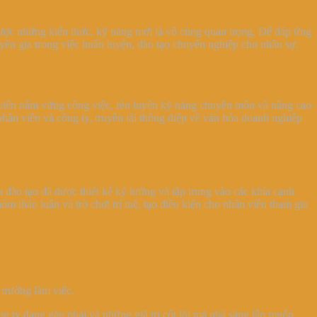
được những kiến thức, kỹ năng mới là vô cùng quan trọng. Để đáp ứng
yên gia trong việc huấn luyện, đào tạo chuyên nghiệp cho nhân sự.
ân viên nắm vững công việc, rèn luyện kỹ năng chuyên môn và nâng cao
 nhân viên và công ty, truyền tải thông điệp về văn hóa doanh nghiệp
 đào tạo đã được thiết kế kỹ lưỡng và tập trung vào các khía cạnh
 thảo luận và trò chơi trí tuệ, tạo điều kiện cho nhân viên tham gia
trường làm việc.
g ty đang gặp phải và những giá trị cốt lõi mà nhà sáng lập muốn