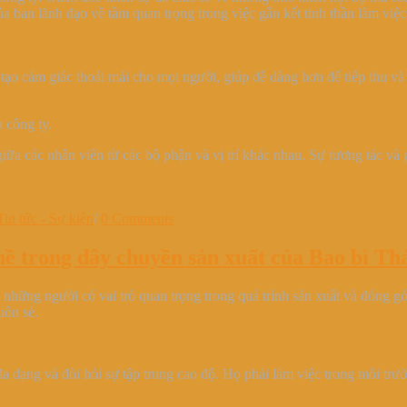
ủa ban lãnh đạo về tầm quan trọng trong việc gắn kết tinh thần làm v
tạo cảm giác thoải mái cho mọi người, giúp dễ dàng hơn để tiếp thu và
 công ty.
iữa các nhân viên từ các bộ phận và vị trí khác nhau. Sự tương tác và 
Tin tức - Sự kiện
/
0 Comments
hề trong dây chuyền sản xuất của Bao bì T
những người có vai trò quan trọng trong quá trình sản xuất và đóng g
uôn sẻ.
a dạng và đòi hỏi sự tập trung cao độ. Họ phải làm việc trong môi trườ