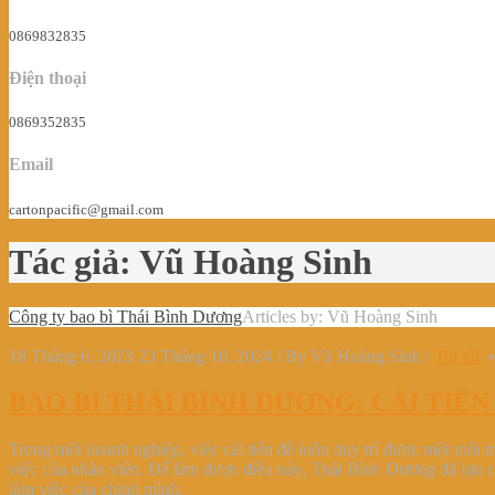
0869832835
Điện thoại
0869352835
Email
cartonpacific@gmail.com
Tác giả:
Vũ Hoàng Sinh
Công ty bao bì Thái Bình Dương
Articles by: Vũ Hoàng Sinh
18 Tháng 6, 2023
23 Tháng 10, 2024
/
By
Vũ Hoàng Sinh
/
Tin tức
BAO BÌ THÁI BÌNH DƯƠNG: CẢI TIẾ
Trong một doanh nghiệp, việc cải tiến để luôn duy trì được một môi t
việc của nhân viên. Để làm được điều này, Thái Bình Dương đã lựa ch
làm việc của chính mình.