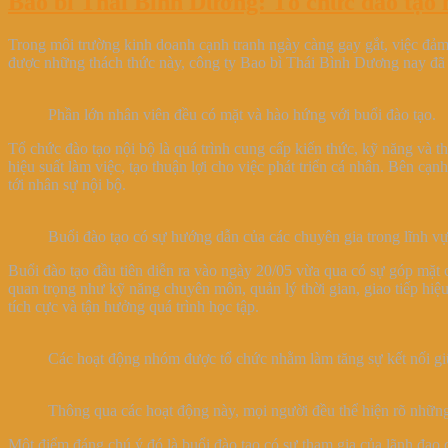
Bao bì Thái Bình Dương: Tổ chức đào tạo n
Trong môi trường kinh doanh cạnh tranh ngày càng gay gắt, việc đảm
được những thách thức này, công ty Bao bì Thái Bình Dương nay đã t
Phần lớn nhân viên đều có mặt và hào hứng với buổi đào tạo.
Tổ chức đào tạo nội bộ là quá trình cung cấp kiến thức, kỹ năng và 
hiệu suất làm việc, tạo thuận lợi cho việc phát triển cá nhân. Bên cạ
tới nhân sự nội bộ.
Buổi đào tạo có sự hướng dẫn của các chuyên gia trong lĩnh v
Buổi đào tạo đầu tiên diễn ra vào ngày 20/05 vừa qua có sự góp mặt 
quan trọng như kỹ năng chuyên môn, quản lý thời gian, giao tiếp hiệu
tích cực và tận hưởng quá trình học tập.
Các hoạt động nhóm được tổ chức nhằm làm tăng sự kết nối gi
Thông qua các hoạt động này, mọi người đều thể hiện rõ những
Một điểm đáng chú ý đó là buổi đào tạo có sự tham gia của lãnh đạo 