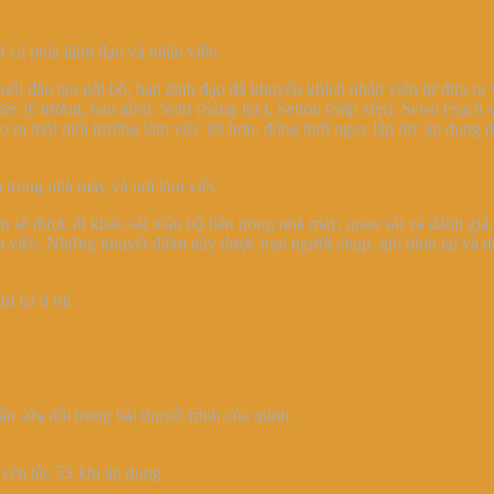
ừ cả phía lãnh đạo và nhân viên
uổi đào tạo nội bộ, ban lãnh đạo đã khuyến khích nhân viên tự đưa ra 
 lý tưởng, bao gồm: Seiri (Sàng lọc), Seiton (Sắp xếp), Seiso (Sạch s
 tạo ra một môi trường làm việc tốt hơn, đồng thời ngay lập tức áp dụ
n trong nhà máy và nơi làm việc
 sẽ được đi khảo sát toàn bộ bên trong nhà máy, quan sát và đánh giá,
àm việc. Những khuyết điểm này được mọi người chụp, ghi hình lại và 
 lại tỉ mỉ .
ần sửa đổi trong bài thuyết trình của mình.
uyên tắc 5S khi áp dụng