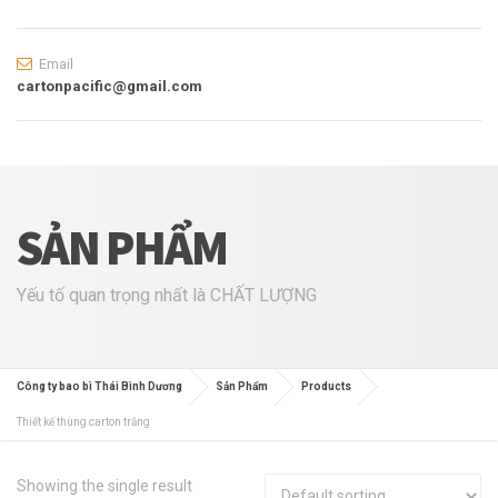
Email
cartonpacific@gmail.com
SẢN PHẨM
Yếu tố quan trọng nhất là CHẤT LƯỢNG
Công ty bao bì Thái Bình Dương
Sản Phẩm
Products
Thiết kế thùng carton trắng
Showing the single result