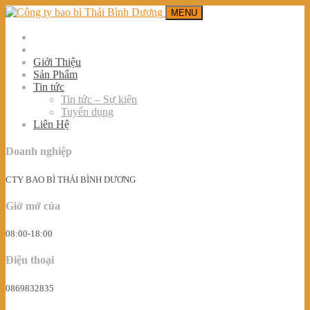
MENU
Giới Thiệu
Sản Phẩm
Tin tức
Tin tức – Sự kiện
Tuyển dụng
Liên Hệ
Doanh nghiệp
CTY BAO BÌ THÁI BÌNH DƯƠNG
Giờ mở của
08:00-18:00
Điện thoại
0869832835