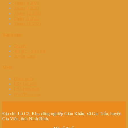
Tháng 6 2023
Tháng 5 2023
Tháng 12 2022
Tháng 4 2022
Tháng 10 2021
Danh mục
Tin tức
Tin tức – Sự kiện
Tuyển dụng
Meta
Đăng nhập
RSS bài viết
RSS bình luận
WordPress.org
Địa chỉ: Lô C2, Khu công nghiệp Gián Khẩu, xã Gia Trấn, huyện
Gia Viễn, tỉnh Ninh Bình.