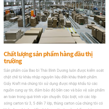
Chất lượng sản phẩm hàng đầu thị
trường
Sản phẩm của Bao bì Thái Bình Dương luôn được kiểm soát
chặt chẽ từ khâu nhập nguyên liệu đến khâu thành phẩm.
Giấy Kraft mà chúng tôi sử dụng được nhập khẩu từ các
nguồn cung uy tín, đảm bảo độ bền cao và bảo vệ sản phẩm
an toàn trong quá trình vận chuyển. Đặc biệt, với các lớp
sóng carton từ 3, 5 đến 7 lớp, thùng carton của chúng tôi có