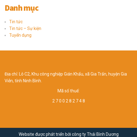
Danh mục
Tin tức
Tin tức – Sự kiện
Tuyển dụng
Địa chỉ: Lô C2, Khu công nghiệp Gián Khẩu, xã Gia Trấn, huyện Gia
Viễn, tỉnh Ninh Bình.
Mã số thuế:
2 7 0 0 2 8 2 7 4 8
Website được phát triển bởi công ty Thái Bình Dương